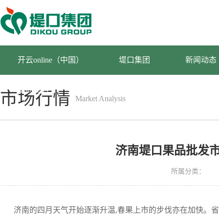
开云online（中国）
堤口集团
新闻动态
招商招聘
配套服务
党建工会
市场行情
Market Analysis
分析
济南堤口果品批发
所属分类：
济南的四月天气开始逐渐升温,春果上市的步伐亦在加快。