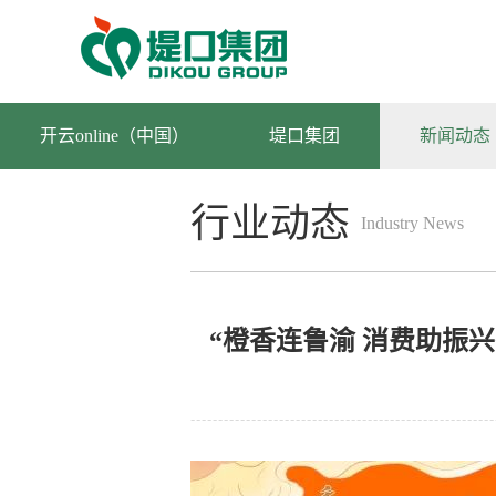
开云online（中国）
堤口集团
新闻动态
果品协会
行业动态
Industry News
“橙香连鲁渝 消费助振