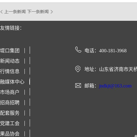
友情链接：
堤口集团
电话：400-181-3968
新闻动态
地址：山东省济南市天桥
行情信息
融媒体中心
邮箱：
jndkjt@163.com
市场商户
招商招聘
配套服务
党建工会
果品协会