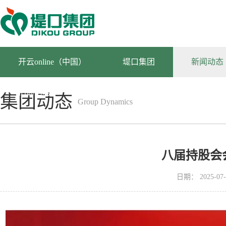
开云online（中国）
堤口集团
新闻动态
招商招聘
配套服务
党建工会
集团动态
Group Dynamics
八届持股会
日期：
2025-07