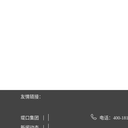
友情链接：
堤口集团
电话：400-181
新闻动态