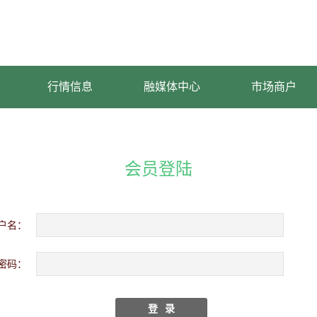
行情信息
融媒体中心
市场商户
会员登陆
户名：
密码：