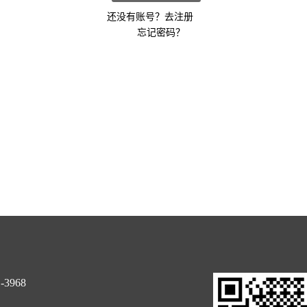
还没有账号？去注册
忘记密码？
-3968