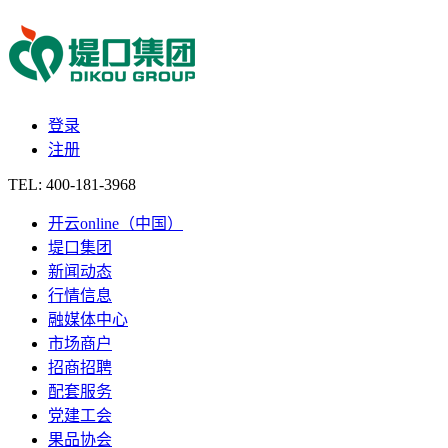
登录
注册
TEL:
400-181-3968
开云online（中国）
堤口集团
新闻动态
行情信息
融媒体中心
市场商户
招商招聘
配套服务
党建工会
果品协会